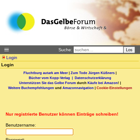
Suche:
Los
Login
Login
Fluchtburg autark am Meer
|
Zum Tode Jürgen Küßners
|
Bücher vom Kopp-Verlag |
Datenschutzerklärung
Unterstützen Sie das Gelbe Forum
durch
Käufe bei Amazon
! |
Weitere Buchempfehlungen
und
Amazonnavigation
|
Cookie-Einstellungen
Nur registrierte Benutzer können Einträge schreiben!
Benutzername:
Passwort: