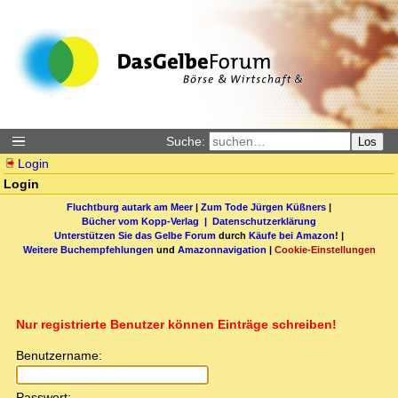
Suche:
Los
Login
Login
Fluchtburg autark am Meer
|
Zum Tode Jürgen Küßners
|
Bücher vom Kopp-Verlag |
Datenschutzerklärung
Unterstützen Sie das Gelbe Forum
durch
Käufe bei Amazon
! |
Weitere Buchempfehlungen
und
Amazonnavigation
|
Cookie-Einstellungen
Nur registrierte Benutzer können Einträge schreiben!
Benutzername:
Passwort: