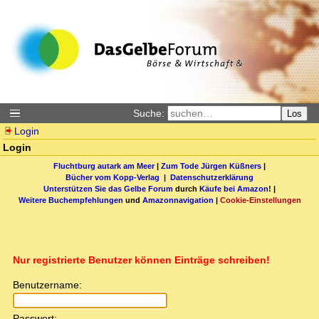
Suche:
Los
Login
Login
Fluchtburg autark am Meer
|
Zum Tode Jürgen Küßners
|
Bücher vom Kopp-Verlag |
Datenschutzerklärung
Unterstützen Sie das Gelbe Forum
durch
Käufe bei Amazon
! |
Weitere Buchempfehlungen
und
Amazonnavigation
|
Cookie-Einstellungen
Nur registrierte Benutzer können Einträge schreiben!
Benutzername:
Passwort: