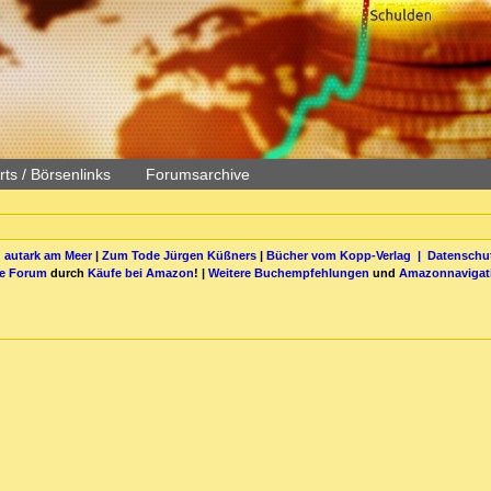
ts / Börsenlinks
Forumsarchive
 autark am Meer
|
Zum Tode Jürgen Küßners
|
Bücher vom Kopp-Verlag |
Datenschut
be Forum
durch
Käufe bei Amazon
! |
Weitere Buchempfehlungen
und
Amazonnavigat