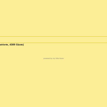
strierte, 4389 Gäste)
powered by my little forum