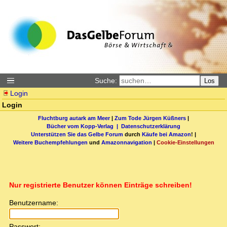
Suche:
Los
Login
Login
Fluchtburg autark am Meer
|
Zum Tode Jürgen Küßners
|
Bücher vom Kopp-Verlag |
Datenschutzerklärung
Unterstützen Sie das Gelbe Forum
durch
Käufe bei Amazon
! |
Weitere Buchempfehlungen
und
Amazonnavigation
|
Cookie-Einstellungen
Nur registrierte Benutzer können Einträge schreiben!
Benutzername:
Passwort: