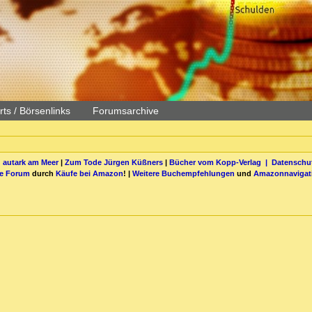
ts / Börsenlinks
Forumsarchive
 autark am Meer
|
Zum Tode Jürgen Küßners
|
Bücher vom Kopp-Verlag |
Datenschut
be Forum
durch
Käufe bei Amazon
! |
Weitere Buchempfehlungen
und
Amazonnavigat