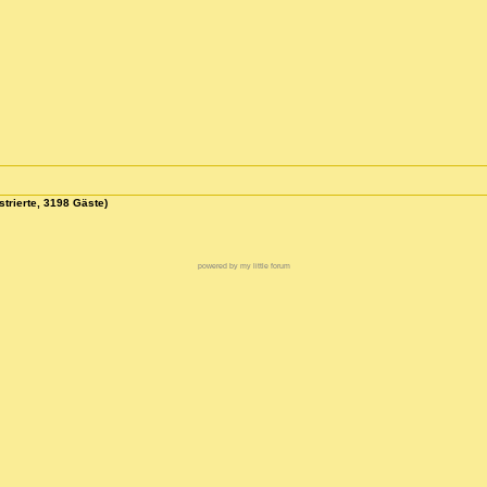
strierte, 3198 Gäste)
powered by my little forum