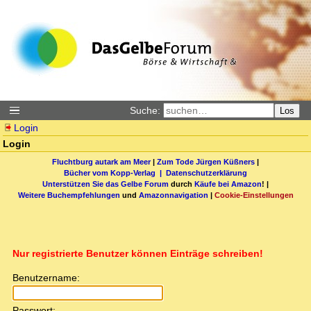
Suche:
Los
Login
Login
Fluchtburg autark am Meer
|
Zum Tode Jürgen Küßners
|
Bücher vom Kopp-Verlag |
Datenschutzerklärung
Unterstützen Sie das Gelbe Forum
durch
Käufe bei Amazon
! |
Weitere Buchempfehlungen
und
Amazonnavigation
|
Cookie-Einstellungen
Nur registrierte Benutzer können Einträge schreiben!
Benutzername:
Passwort: