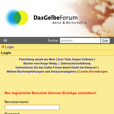
Suche:
Los
Login
Login
Fluchtburg autark am Meer
|
Zum Tode Jürgen Küßners
|
Bücher vom Kopp-Verlag |
Datenschutzerklärung
Unterstützen Sie das Gelbe Forum
durch
Käufe bei Amazon
! |
Weitere Buchempfehlungen
und
Amazonnavigation
|
Cookie-Einstellungen
Nur registrierte Benutzer können Einträge schreiben!
Benutzername:
Passwort: