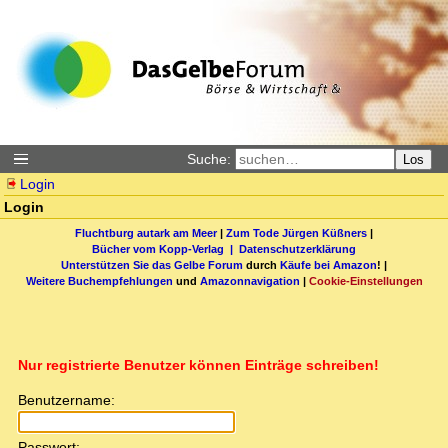
Suche:
Los
Login
Login
Fluchtburg autark am Meer
|
Zum Tode Jürgen Küßners
|
Bücher vom Kopp-Verlag |
Datenschutzerklärung
Unterstützen Sie das Gelbe Forum
durch
Käufe bei Amazon
! |
Weitere Buchempfehlungen
und
Amazonnavigation
|
Cookie-Einstellungen
Nur registrierte Benutzer können Einträge schreiben!
Benutzername:
Passwort: