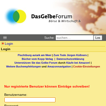
Suche:
Los
Login
Login
Fluchtburg autark am Meer
|
Zum Tode Jürgen Küßners
|
Bücher vom Kopp-Verlag |
Datenschutzerklärung
Unterstützen Sie das Gelbe Forum
durch
Käufe bei Amazon
! |
Weitere Buchempfehlungen
und
Amazonnavigation
|
Cookie-Einstellungen
Nur registrierte Benutzer können Einträge schreiben!
Benutzername:
Passwort: