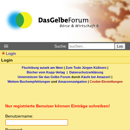
Suche:
Los
Login
Login
Fluchtburg autark am Meer
|
Zum Tode Jürgen Küßners
|
Bücher vom Kopp-Verlag |
Datenschutzerklärung
Unterstützen Sie das Gelbe Forum
durch
Käufe bei Amazon
! |
Weitere Buchempfehlungen
und
Amazonnavigation
|
Cookie-Einstellungen
Nur registrierte Benutzer können Einträge schreiben!
Benutzername:
Passwort: