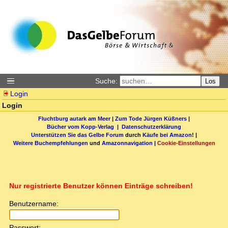
Suche:
Los
Login
Login
Fluchtburg autark am Meer
|
Zum Tode Jürgen Küßners
|
Bücher vom Kopp-Verlag |
Datenschutzerklärung
Unterstützen Sie das Gelbe Forum
durch
Käufe bei Amazon
! |
Weitere Buchempfehlungen
und
Amazonnavigation
|
Cookie-Einstellungen
Nur registrierte Benutzer können Einträge schreiben!
Benutzername:
Passwort: