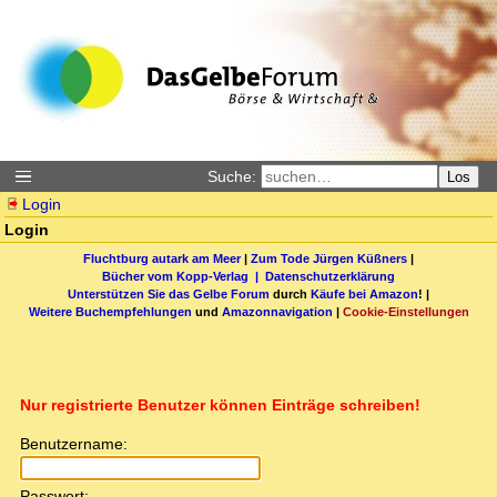
Suche:
Los
Login
Login
Fluchtburg autark am Meer
|
Zum Tode Jürgen Küßners
|
Bücher vom Kopp-Verlag |
Datenschutzerklärung
Unterstützen Sie das Gelbe Forum
durch
Käufe bei Amazon
! |
Weitere Buchempfehlungen
und
Amazonnavigation
|
Cookie-Einstellungen
Nur registrierte Benutzer können Einträge schreiben!
Benutzername:
Passwort: