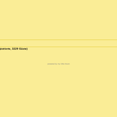
istrierte, 3229 Gäste)
powered by my little forum