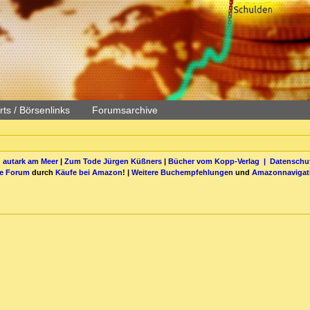
ts / Börsenlinks
Forumsarchive
 autark am Meer
|
Zum Tode Jürgen Küßners
|
Bücher vom Kopp-Verlag |
Datenschut
be Forum
durch
Käufe bei Amazon
! |
Weitere Buchempfehlungen
und
Amazonnavigat