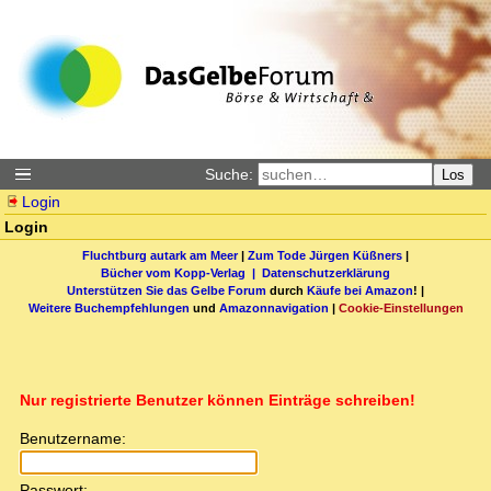
Suche:
Los
Login
Login
Fluchtburg autark am Meer
|
Zum Tode Jürgen Küßners
|
Bücher vom Kopp-Verlag |
Datenschutzerklärung
Unterstützen Sie das Gelbe Forum
durch
Käufe bei Amazon
! |
Weitere Buchempfehlungen
und
Amazonnavigation
|
Cookie-Einstellungen
Nur registrierte Benutzer können Einträge schreiben!
Benutzername:
Passwort: