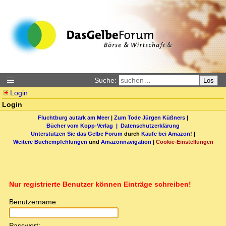
Suche:
Los
Login
Login
Fluchtburg autark am Meer
|
Zum Tode Jürgen Küßners
|
Bücher vom Kopp-Verlag |
Datenschutzerklärung
Unterstützen Sie das Gelbe Forum
durch
Käufe bei Amazon
! |
Weitere Buchempfehlungen
und
Amazonnavigation
|
Cookie-Einstellungen
Nur registrierte Benutzer können Einträge schreiben!
Benutzername:
Passwort: