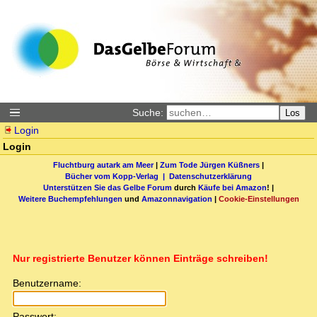
Suche:
Los
Login
Login
Fluchtburg autark am Meer
|
Zum Tode Jürgen Küßners
|
Bücher vom Kopp-Verlag |
Datenschutzerklärung
Unterstützen Sie das Gelbe Forum
durch
Käufe bei Amazon
! |
Weitere Buchempfehlungen
und
Amazonnavigation
|
Cookie-Einstellungen
Nur registrierte Benutzer können Einträge schreiben!
Benutzername:
Passwort: