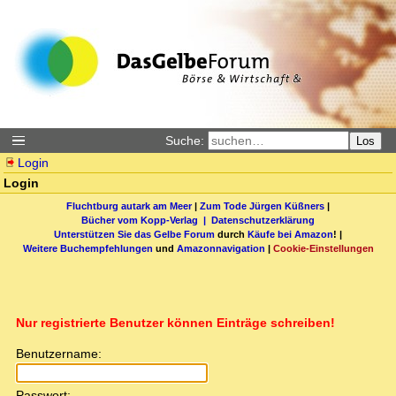
Suche:
Los
Login
Login
Fluchtburg autark am Meer
|
Zum Tode Jürgen Küßners
|
Bücher vom Kopp-Verlag |
Datenschutzerklärung
Unterstützen Sie das Gelbe Forum
durch
Käufe bei Amazon
! |
Weitere Buchempfehlungen
und
Amazonnavigation
|
Cookie-Einstellungen
Nur registrierte Benutzer können Einträge schreiben!
Benutzername:
Passwort: