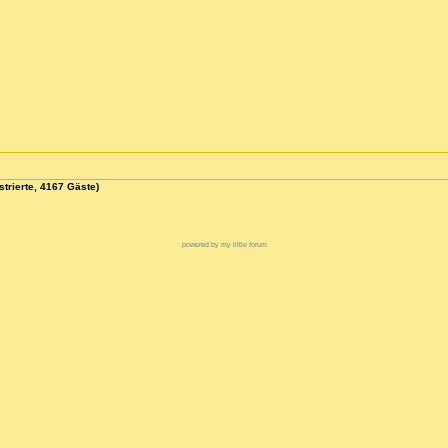
strierte, 4167 Gäste)
powered by my little forum