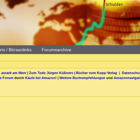
ts / Börsenlinks
Forumsarchive
 autark am Meer
|
Zum Tode Jürgen Küßners
|
Bücher vom Kopp-Verlag |
Datenschut
be Forum
durch
Käufe bei Amazon
! |
Weitere Buchempfehlungen
und
Amazonnavigat