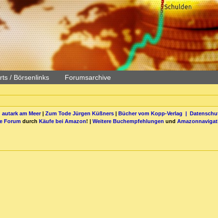
ts / Börsenlinks
Forumsarchive
 autark am Meer
|
Zum Tode Jürgen Küßners
|
Bücher vom Kopp-Verlag |
Datenschut
be Forum
durch
Käufe bei Amazon
! |
Weitere Buchempfehlungen
und
Amazonnavigat