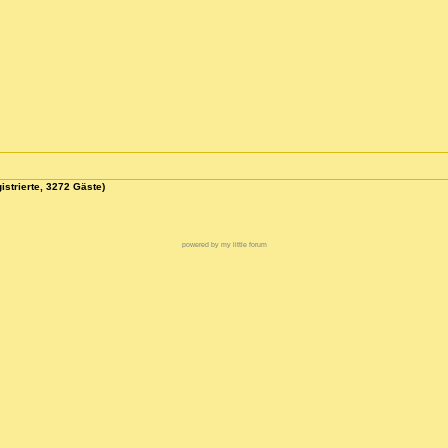
istrierte, 3272 Gäste)
powered by my little forum