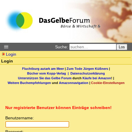
Suche:
Los
Login
Login
Fluchtburg autark am Meer
|
Zum Tode Jürgen Küßners
|
Bücher vom Kopp-Verlag |
Datenschutzerklärung
Unterstützen Sie das Gelbe Forum
durch
Käufe bei Amazon
! |
Weitere Buchempfehlungen
und
Amazonnavigation
|
Cookie-Einstellungen
Nur registrierte Benutzer können Einträge schreiben!
Benutzername:
Passwort: