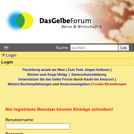
Suche:
Los
Login
Login
Fluchtburg autark am Meer
|
Zum Tode Jürgen Küßners
|
Bücher vom Kopp-Verlag |
Datenschutzerklärung
Unterstützen Sie das Gelbe Forum
durch
Käufe bei Amazon
! |
Weitere Buchempfehlungen
und
Amazonnavigation
|
Cookie-Einstellungen
Nur registrierte Benutzer können Einträge schreiben!
Benutzername:
Passwort: