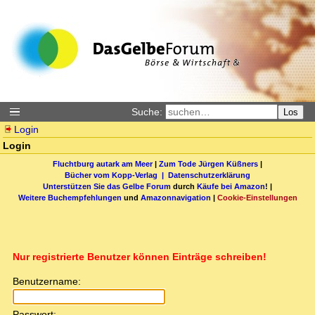
Suche:
Los
Login
Login
Fluchtburg autark am Meer
|
Zum Tode Jürgen Küßners
|
Bücher vom Kopp-Verlag |
Datenschutzerklärung
Unterstützen Sie das Gelbe Forum
durch
Käufe bei Amazon
! |
Weitere Buchempfehlungen
und
Amazonnavigation
|
Cookie-Einstellungen
Nur registrierte Benutzer können Einträge schreiben!
Benutzername:
Passwort: