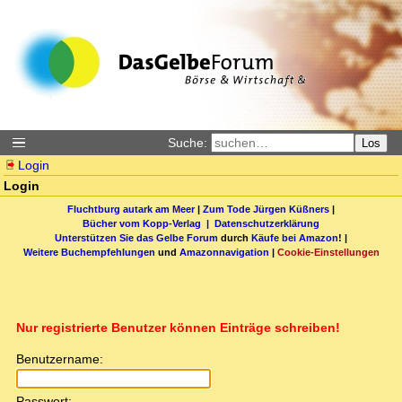
Suche:
Los
Login
Login
Fluchtburg autark am Meer
|
Zum Tode Jürgen Küßners
|
Bücher vom Kopp-Verlag |
Datenschutzerklärung
Unterstützen Sie das Gelbe Forum
durch
Käufe bei Amazon
! |
Weitere Buchempfehlungen
und
Amazonnavigation
|
Cookie-Einstellungen
Nur registrierte Benutzer können Einträge schreiben!
Benutzername:
Passwort: