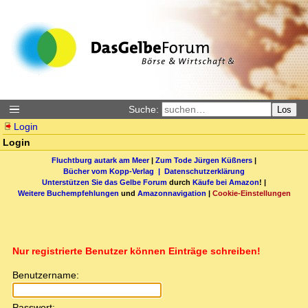
Suche:
Los
Login
Login
Fluchtburg autark am Meer
|
Zum Tode Jürgen Küßners
|
Bücher vom Kopp-Verlag |
Datenschutzerklärung
Unterstützen Sie das Gelbe Forum
durch
Käufe bei Amazon
! |
Weitere Buchempfehlungen
und
Amazonnavigation
|
Cookie-Einstellungen
Nur registrierte Benutzer können Einträge schreiben!
Benutzername:
Passwort: