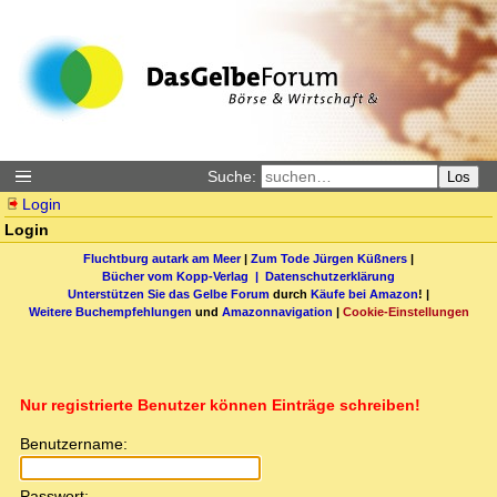
Suche:
Los
Login
Login
Fluchtburg autark am Meer
|
Zum Tode Jürgen Küßners
|
Bücher vom Kopp-Verlag |
Datenschutzerklärung
Unterstützen Sie das Gelbe Forum
durch
Käufe bei Amazon
! |
Weitere Buchempfehlungen
und
Amazonnavigation
|
Cookie-Einstellungen
Nur registrierte Benutzer können Einträge schreiben!
Benutzername:
Passwort: