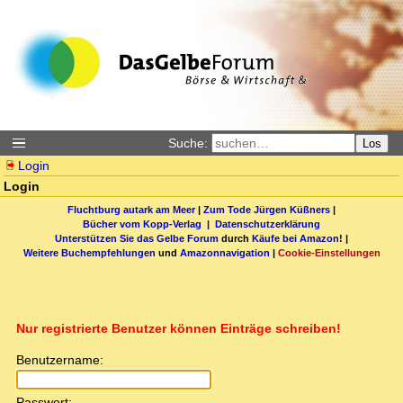
Suche:
Los
Login
Login
Fluchtburg autark am Meer
|
Zum Tode Jürgen Küßners
|
Bücher vom Kopp-Verlag |
Datenschutzerklärung
Unterstützen Sie das Gelbe Forum
durch
Käufe bei Amazon
! |
Weitere Buchempfehlungen
und
Amazonnavigation
|
Cookie-Einstellungen
Nur registrierte Benutzer können Einträge schreiben!
Benutzername:
Passwort: