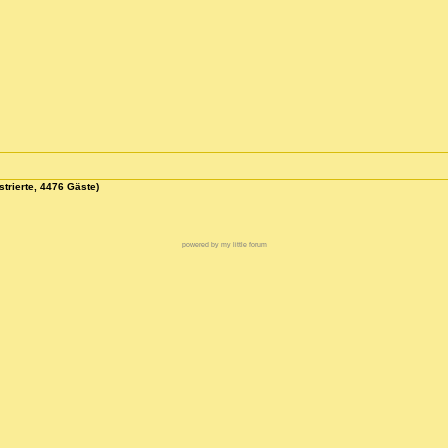
strierte, 4476 Gäste)
powered by my little forum