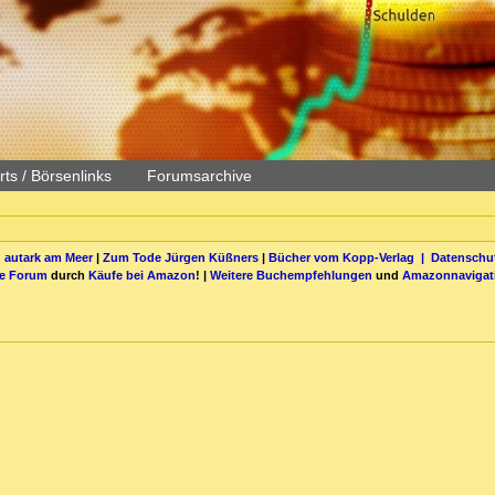
ts / Börsenlinks
Forumsarchive
 autark am Meer
|
Zum Tode Jürgen Küßners
|
Bücher vom Kopp-Verlag |
Datenschut
be Forum
durch
Käufe bei Amazon
! |
Weitere Buchempfehlungen
und
Amazonnavigat