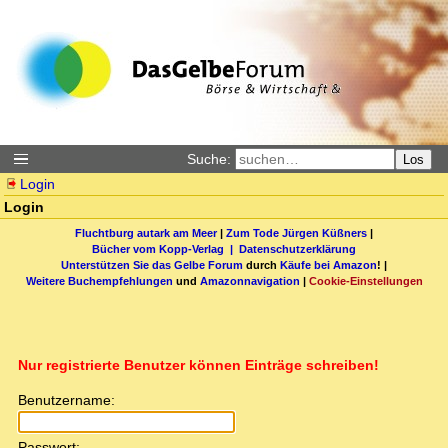
Suche:
Los
Login
Login
Fluchtburg autark am Meer
|
Zum Tode Jürgen Küßners
|
Bücher vom Kopp-Verlag |
Datenschutzerklärung
Unterstützen Sie das Gelbe Forum
durch
Käufe bei Amazon
! |
Weitere Buchempfehlungen
und
Amazonnavigation
|
Cookie-Einstellungen
Nur registrierte Benutzer können Einträge schreiben!
Benutzername:
Passwort: