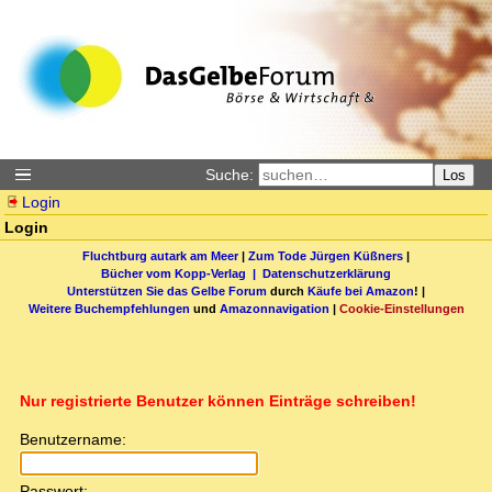
Suche:
Los
Login
Login
Fluchtburg autark am Meer
|
Zum Tode Jürgen Küßners
|
Bücher vom Kopp-Verlag |
Datenschutzerklärung
Unterstützen Sie das Gelbe Forum
durch
Käufe bei Amazon
! |
Weitere Buchempfehlungen
und
Amazonnavigation
|
Cookie-Einstellungen
Nur registrierte Benutzer können Einträge schreiben!
Benutzername:
Passwort: