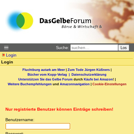
Suche:
Los
Login
Login
Fluchtburg autark am Meer
|
Zum Tode Jürgen Küßners
|
Bücher vom Kopp-Verlag |
Datenschutzerklärung
Unterstützen Sie das Gelbe Forum
durch
Käufe bei Amazon
! |
Weitere Buchempfehlungen
und
Amazonnavigation
|
Cookie-Einstellungen
Nur registrierte Benutzer können Einträge schreiben!
Benutzername:
Passwort: