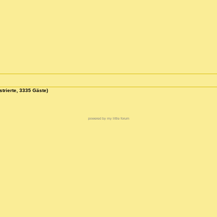
strierte, 3335 Gäste)
powered by my little forum