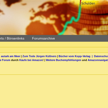
ts / Börsenlinks
Forumsarchive
 autark am Meer
|
Zum Tode Jürgen Küßners
|
Bücher vom Kopp-Verlag |
Datenschut
be Forum
durch
Käufe bei Amazon
! |
Weitere Buchempfehlungen
und
Amazonnavigat