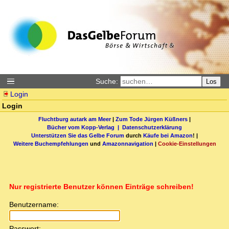
Suche:
Los
Login
Login
Fluchtburg autark am Meer
|
Zum Tode Jürgen Küßners
|
Bücher vom Kopp-Verlag |
Datenschutzerklärung
Unterstützen Sie das Gelbe Forum
durch
Käufe bei Amazon
! |
Weitere Buchempfehlungen
und
Amazonnavigation
|
Cookie-Einstellungen
Nur registrierte Benutzer können Einträge schreiben!
Benutzername:
Passwort: