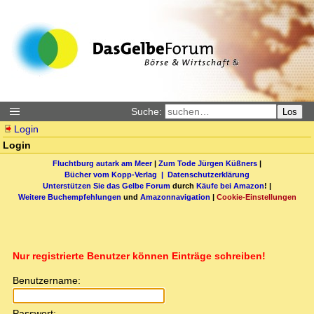
Suche:
Los
Login
Login
Fluchtburg autark am Meer
|
Zum Tode Jürgen Küßners
|
Bücher vom Kopp-Verlag |
Datenschutzerklärung
Unterstützen Sie das Gelbe Forum
durch
Käufe bei Amazon
! |
Weitere Buchempfehlungen
und
Amazonnavigation
|
Cookie-Einstellungen
Nur registrierte Benutzer können Einträge schreiben!
Benutzername:
Passwort: