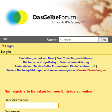
Suche:
Los
Login
Login
Fluchtburg autark am Meer
|
Zum Tode Jürgen Küßners
|
Bücher vom Kopp-Verlag |
Datenschutzerklärung
Unterstützen Sie das Gelbe Forum
durch
Käufe bei Amazon
! |
Weitere Buchempfehlungen
und
Amazonnavigation
|
Cookie-Einstellungen
Nur registrierte Benutzer können Einträge schreiben!
Benutzername:
Passwort: