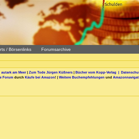
ts / Börsenlinks
Forumsarchive
 autark am Meer
|
Zum Tode Jürgen Küßners
|
Bücher vom Kopp-Verlag |
Datenschut
be Forum
durch
Käufe bei Amazon
! |
Weitere Buchempfehlungen
und
Amazonnavigat