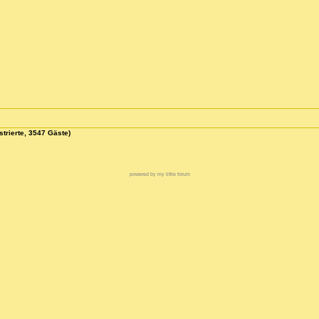
strierte, 3547 Gäste)
powered by my little forum