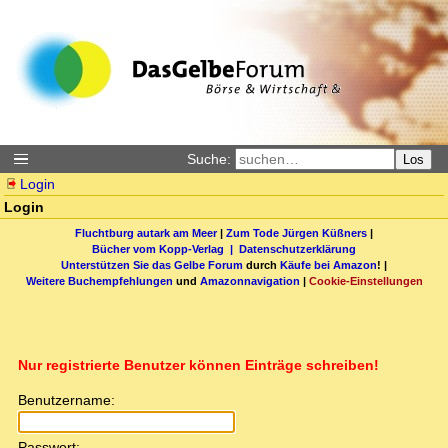
Suche:
Los
Login
Login
Fluchtburg autark am Meer
|
Zum Tode Jürgen Küßners
|
Bücher vom Kopp-Verlag |
Datenschutzerklärung
Unterstützen Sie das Gelbe Forum
durch
Käufe bei Amazon
! |
Weitere Buchempfehlungen
und
Amazonnavigation
|
Cookie-Einstellungen
Nur registrierte Benutzer können Einträge schreiben!
Benutzername:
Passwort: