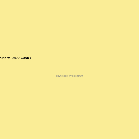
strierte, 2977 Gäste)
powered by my little forum