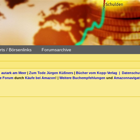
ts / Börsenlinks
Forumsarchive
 autark am Meer
|
Zum Tode Jürgen Küßners
|
Bücher vom Kopp-Verlag |
Datenschut
be Forum
durch
Käufe bei Amazon
! |
Weitere Buchempfehlungen
und
Amazonnavigat