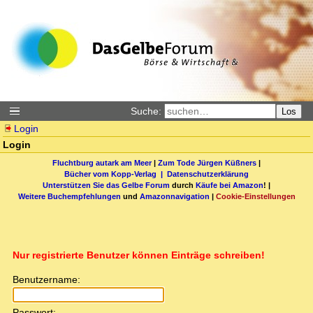
Suche:
Los
Login
Login
Fluchtburg autark am Meer
|
Zum Tode Jürgen Küßners
|
Bücher vom Kopp-Verlag |
Datenschutzerklärung
Unterstützen Sie das Gelbe Forum
durch
Käufe bei Amazon
! |
Weitere Buchempfehlungen
und
Amazonnavigation
|
Cookie-Einstellungen
Nur registrierte Benutzer können Einträge schreiben!
Benutzername:
Passwort: