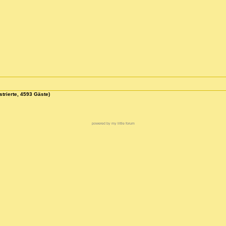
strierte, 4593 Gäste)
powered by my little forum