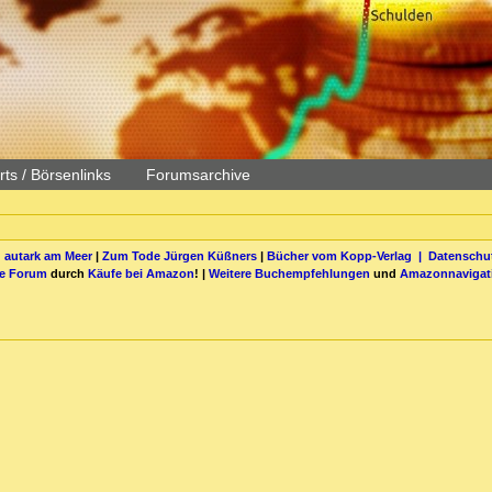
ts / Börsenlinks
Forumsarchive
 autark am Meer
|
Zum Tode Jürgen Küßners
|
Bücher vom Kopp-Verlag |
Datenschut
be Forum
durch
Käufe bei Amazon
! |
Weitere Buchempfehlungen
und
Amazonnavigat