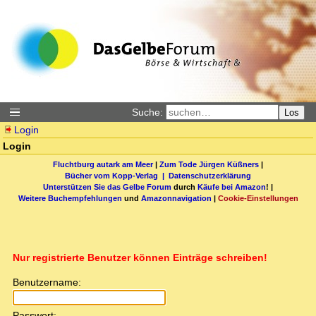
Suche:
Los
Login
Login
Fluchtburg autark am Meer
|
Zum Tode Jürgen Küßners
|
Bücher vom Kopp-Verlag |
Datenschutzerklärung
Unterstützen Sie das Gelbe Forum
durch
Käufe bei Amazon
! |
Weitere Buchempfehlungen
und
Amazonnavigation
|
Cookie-Einstellungen
Nur registrierte Benutzer können Einträge schreiben!
Benutzername:
Passwort: