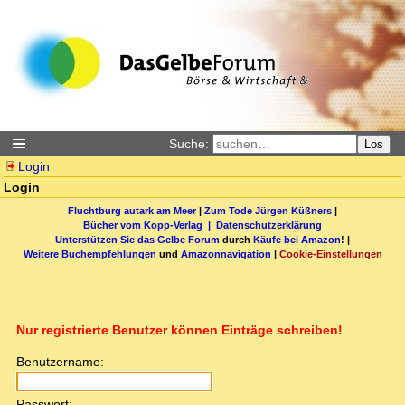
Suche:
Los
Login
Login
Fluchtburg autark am Meer
|
Zum Tode Jürgen Küßners
|
Bücher vom Kopp-Verlag |
Datenschutzerklärung
Unterstützen Sie das Gelbe Forum
durch
Käufe bei Amazon
! |
Weitere Buchempfehlungen
und
Amazonnavigation
|
Cookie-Einstellungen
Nur registrierte Benutzer können Einträge schreiben!
Benutzername:
Passwort: