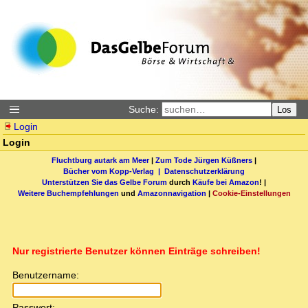
Suche:
Los
Login
Login
Fluchtburg autark am Meer
|
Zum Tode Jürgen Küßners
|
Bücher vom Kopp-Verlag |
Datenschutzerklärung
Unterstützen Sie das Gelbe Forum
durch
Käufe bei Amazon
! |
Weitere Buchempfehlungen
und
Amazonnavigation
|
Cookie-Einstellungen
Nur registrierte Benutzer können Einträge schreiben!
Benutzername:
Passwort: