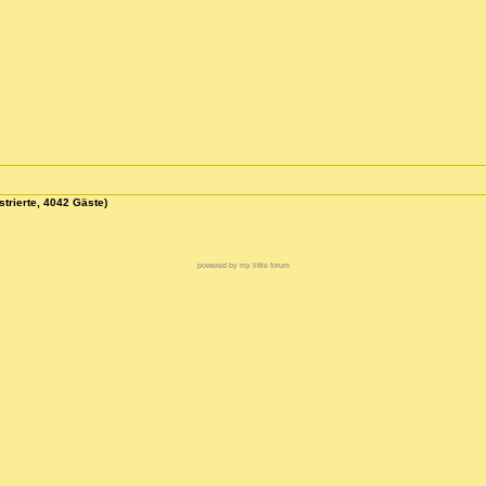
strierte, 4042 Gäste)
powered by my little forum