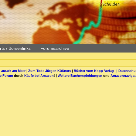
ts / Börsenlinks
Forumsarchive
 autark am Meer
|
Zum Tode Jürgen Küßners
|
Bücher vom Kopp-Verlag |
Datenschut
be Forum
durch
Käufe bei Amazon
! |
Weitere Buchempfehlungen
und
Amazonnavigat