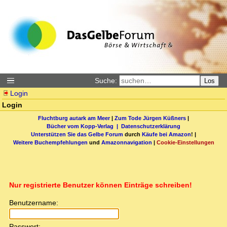
Suche:
Los
Login
Login
Fluchtburg autark am Meer
|
Zum Tode Jürgen Küßners
|
Bücher vom Kopp-Verlag |
Datenschutzerklärung
Unterstützen Sie das Gelbe Forum
durch
Käufe bei Amazon
! |
Weitere Buchempfehlungen
und
Amazonnavigation
|
Cookie-Einstellungen
Nur registrierte Benutzer können Einträge schreiben!
Benutzername:
Passwort: