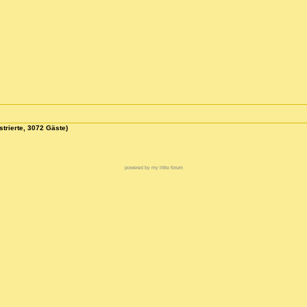
strierte, 3072 Gäste)
powered by my little forum