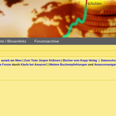
ts / Börsenlinks
Forumsarchive
 autark am Meer
|
Zum Tode Jürgen Küßners
|
Bücher vom Kopp-Verlag |
Datenschut
be Forum
durch
Käufe bei Amazon
! |
Weitere Buchempfehlungen
und
Amazonnavigat