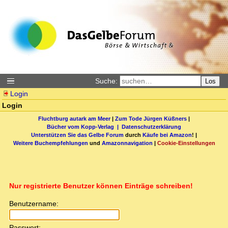
Suche:
Los
Login
Login
Fluchtburg autark am Meer
|
Zum Tode Jürgen Küßners
|
Bücher vom Kopp-Verlag |
Datenschutzerklärung
Unterstützen Sie das Gelbe Forum
durch
Käufe bei Amazon
! |
Weitere Buchempfehlungen
und
Amazonnavigation
|
Cookie-Einstellungen
Nur registrierte Benutzer können Einträge schreiben!
Benutzername:
Passwort: