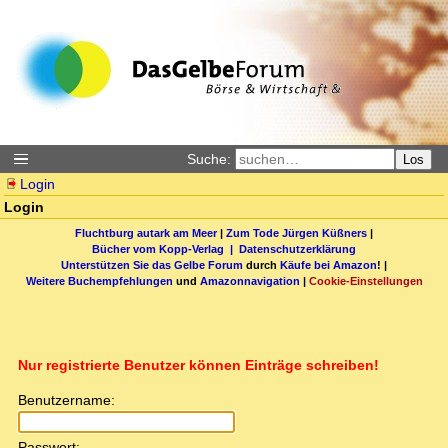
Suche:
Los
Login
Login
Fluchtburg autark am Meer
|
Zum Tode Jürgen Küßners
|
Bücher vom Kopp-Verlag |
Datenschutzerklärung
Unterstützen Sie das Gelbe Forum
durch
Käufe bei Amazon
! |
Weitere Buchempfehlungen
und
Amazonnavigation
|
Cookie-Einstellungen
Nur registrierte Benutzer können Einträge schreiben!
Benutzername:
Passwort: