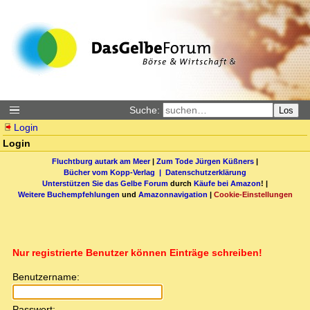
Suche:
Los
Login
Login
Fluchtburg autark am Meer
|
Zum Tode Jürgen Küßners
|
Bücher vom Kopp-Verlag |
Datenschutzerklärung
Unterstützen Sie das Gelbe Forum
durch
Käufe bei Amazon
! |
Weitere Buchempfehlungen
und
Amazonnavigation
|
Cookie-Einstellungen
Nur registrierte Benutzer können Einträge schreiben!
Benutzername:
Passwort: