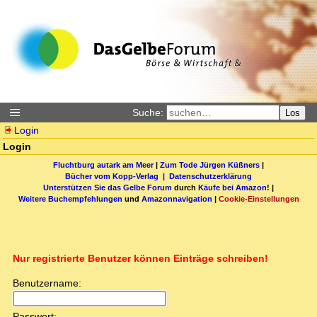
Suche:
Los
Login
Login
Fluchtburg autark am Meer
|
Zum Tode Jürgen Küßners
|
Bücher vom Kopp-Verlag |
Datenschutzerklärung
Unterstützen Sie das Gelbe Forum
durch
Käufe bei Amazon
! |
Weitere Buchempfehlungen
und
Amazonnavigation
|
Cookie-Einstellungen
Nur registrierte Benutzer können Einträge schreiben!
Benutzername:
Passwort: